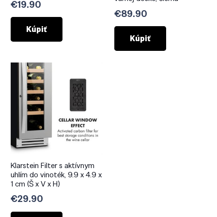
€
19.90
€
89.90
Kúpiť
Kúpiť
Klarstein Filter s aktívnym
uhlím do vinoték, 9.9 x 4.9 x
1 cm (Š x V x H)
€
29.90