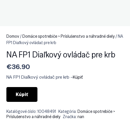
Domov
/
Domáce spotrebiče > Príslušenstvo a náhradné diely
/ NA
FP1 Diaľkový ovládač pre krb
NA FP1 Diaľkový ovládač pre krb
€
36.90
NA FP1 Diaľkový ovládač pre krb –
Kúpiť
Kúpiť
Katalógové číslo:
10048491
Kategória:
Domáce spotrebiče >
Príslušenstvo a náhradné diely
Značka:
nan