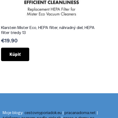
Klarstein Mister Eco, HEPA filter, náhradný diel, HEPA
filter triedy 13
€
19.90
Kúpiť
Moje blogy:
cestovnyporiadok.eu
|
pracanadoma.net
|
telefonny-zoznam-podla-cisla.sk
|
praca-z-domu-na-