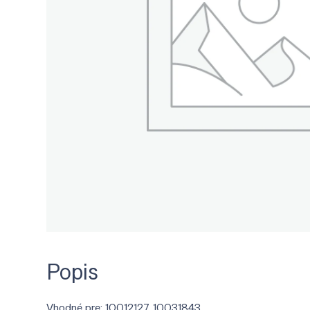
Popis
Vhodné pre: 10012127, 10031843.