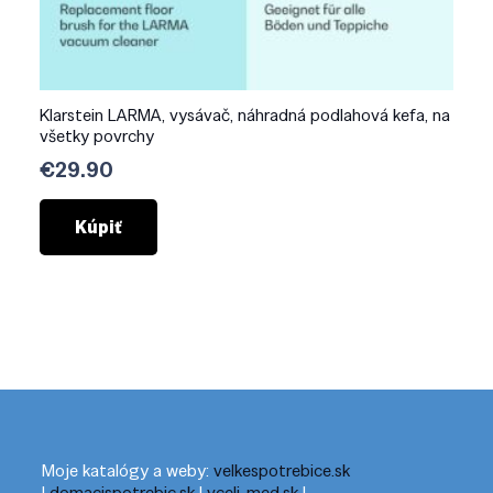
Klarstein LARMA, vysávač, náhradná podlahová kefa, na
všetky povrchy
€
29.90
Kúpiť
Moje katalógy a weby:
velkespotrebice.sk
|
domacispotrebic.sk
|
vceli-med.sk
|