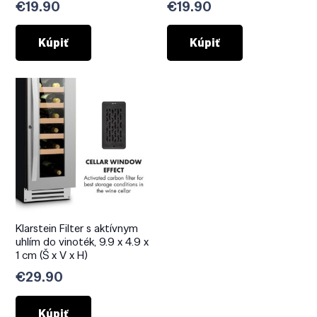
€
19.90
€
19.90
Kúpiť
Kúpiť
Klarstein Filter s aktívnym
uhlím do vinoték, 9.9 x 4.9 x
1 cm (Š x V x H)
€
29.90
Kúpiť