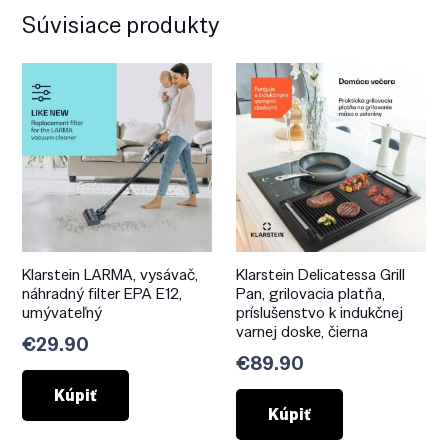
Súvisiace produkty
Klarstein LARMA, vysávač,
Klarstein Delicatessa Grill
náhradný filter EPA E12,
Pan, grilovacia platňa,
umývateľný
príslušenstvo k indukčnej
varnej doske, čierna
€
29.90
€
89.90
Kúpiť
Kúpiť