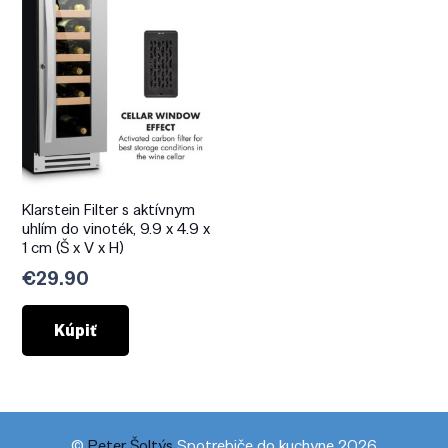
Klarstein Filter s aktívnym
uhlím do vinoték, 9.9 x 4.9 x
1 cm (Š x V x H)
€
29.90
Kúpiť
©
Peter Šoltýs
Spotrebiče do kuchyne 2026