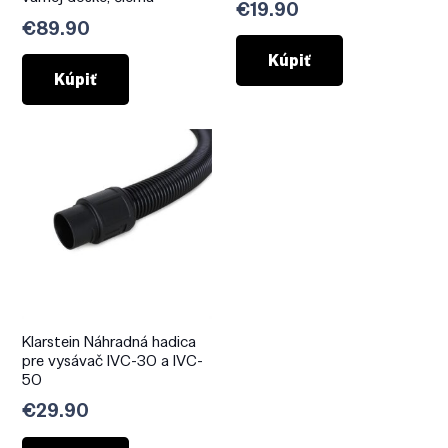
€
19.90
€
89.90
Kúpiť
Kúpiť
Klarstein Náhradná hadica
pre vysávač IVC-30 a IVC-
50
€
29.90