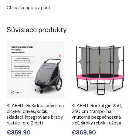
Chladič nápojov pánt
Súvisiace produkty
KLARFIT GoKiddo, príves na
KLARFIT Rocketgirl 250,
bicykel, príves/kočík,
250 cm trampolína,
skladací, integrované brzdy,
vnútorná bezpečnostná
rastúci, pre 2 deti
sieť, široký rebrík, ružová
€
359.90
€
369.90