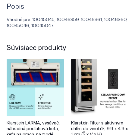
Popis
Vhodné pre: 10045045, 10046359, 10046361, 10046360,
10045046, 10045047.
Súvisiace produkty
Klarstein LARMA, vysávač,
Klarstein Filter s aktívnym
náhradná podlahová kefa,
uhlím do vinoték, 9.9 x 4.9 x
kefa na prach, na tvrdé
1 cm (Š x V x H)