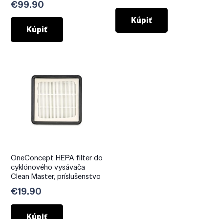
€
99.90
Kúpiť
Kúpiť
OneConcept HEPA filter do
cyklónového vysávača
Clean Master, príslušenstvo
€
19.90
Kúpiť