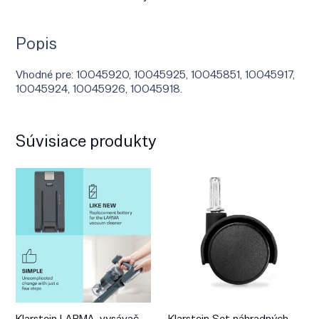
Popis
Vhodné pre: 10045920, 10045925, 10045851, 10045917,
10045924, 10045926, 10045918.
Súvisiace produkty
Klarstein LARMA, vysávač,
Klarstein Set náhradných