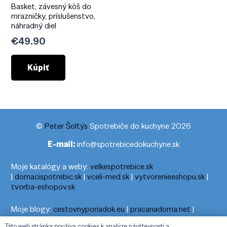
Basket, závesný kôš do
mrazničky, príslušenstvo,
náhradný diel
€
49.90
Kúpiť
©
Peter Šoltýs
Spotrebiče do kuchyne 2026
E-mail:
info@spotrebicedokuchyne.sk
Moje katalógy a weby:
velkespotrebice.sk
|
domacispotrebic.sk
|
vceli-med.sk
|
vytvorenieeshopu.sk
|
tvorba-eshopov.sk
Moje blogy:
cestovnyporiadok.eu
|
pracanadoma.net
|
telefonny-zoznam-podla-cisla.sk
|
praca-z-domu-na-pc.sk
|
Táto web stránka používa cookies k analýze návštevnosti a