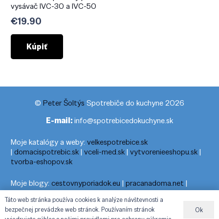
vysávač IVC-30 a IVC-50
€
19.90
Kúpiť
©
Peter Šoltýs
Spotrebiče do kuchyne 2026
E-mail:
info@spotrebicedokuchyne.sk
Moje katalógy a weby:
velkespotrebice.sk
|
domacispotrebic.sk
|
vceli-med.sk
|
vytvorenieeshopu.sk
|
tvorba-eshopov.sk
Moje blogy:
cestovnyporiadok.eu
|
pracanadoma.net
|
telefonny-zoznam-podla-cisla.sk
|
praca-z-domu-na-pc.sk
|
Táto web stránka používa cookies k analýze návštevnosti a
dnesny-horoskop.sk
|
cestuj-dovolenkuj.sk
|
cestovny-
bezpečnej prevádzke web stránok. Používaním stránok
Ok
poriadok.eu