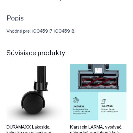
Popis
Vhodné pre: 10045917, 10045918.
Súvisiace produkty
DURAMAXX Lakeside,
Klarstein LARMA, vysávač,
kolieska pre jazierkový
náhradná podlahová kefa,