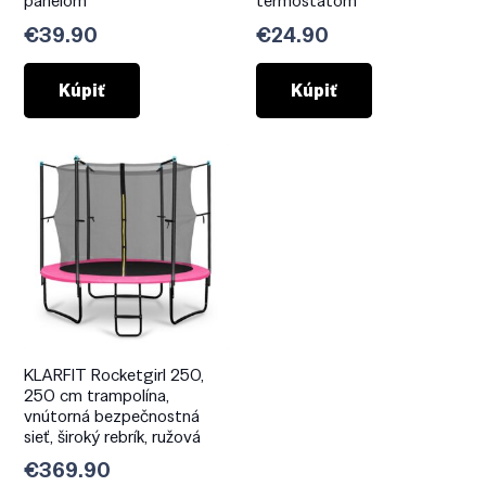
panelom
termostatom
€
39.90
€
24.90
Kúpiť
Kúpiť
KLARFIT Rocketgirl 250,
250 cm trampolína,
vnútorná bezpečnostná
sieť, široký rebrík, ružová
€
369.90