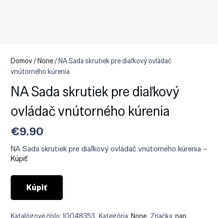
Domov
/
None
/ NA Sada skrutiek pre diaľkový ovládač
vnútorného kúrenia
NA Sada skrutiek pre diaľkový
ovládač vnútorného kúrenia
€
9.90
NA Sada skrutiek pre diaľkový ovládač vnútorného kúrenia –
Kúpiť
Kúpiť
Katalógové číslo:
10048353
Kategória:
None
Značka:
nan