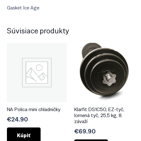
Gasket Ice Age
Súvisiace produkty
NA Polica mini chladničky
Klarfit DS1C50, EZ-tyč,
lomená tyč, 25,5 kg, 8
€
24.90
závaží
€
69.90
Kúpiť