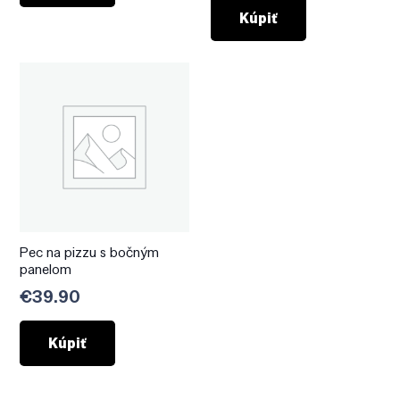
Kúpiť
Pec na pizzu s bočným
panelom
€
39.90
Kúpiť