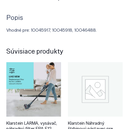
Popis
Vhodné pre: 10045917, 10045918, 10046488.
Súvisiace produkty
Klarstein LARMA, vysávač,
Klarstein Náhradný
náhradný filter EPA E12,
štrbinový nástavec pre