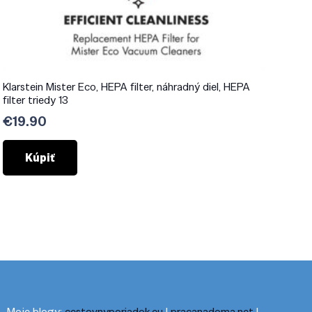
Klarstein Mister Eco, HEPA filter, náhradný diel, HEPA
filter triedy 13
€
19.90
Kúpiť
Moje blogy:
cestovnyporiadok.eu
|
pracanadoma.net
|