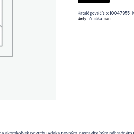
Katalógové číslo:
10047955
diely
Značka:
nan
vno na akomkoľvek povrchu vďaka pevným, nastaviteľným náhradným n