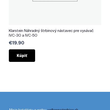
Klarstein Náhradný štrbinový nástavec pre vysávač
IVC-30 a IVC-50
€
19.90
Kúpiť
Moje katalógy a weby:
velkespotrebice.sk