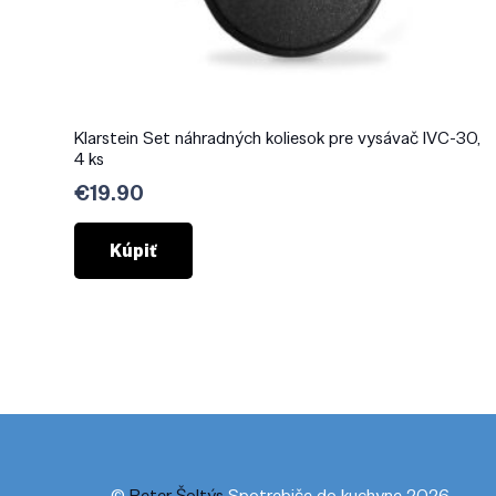
Klarstein Set náhradných koliesok pre vysávač IVC-30,
4 ks
€
19.90
Kúpiť
©
Peter Šoltýs
Spotrebiče do kuchyne 2026