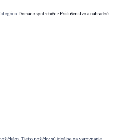
Kategória:
Domáce spotrebiče > Príslušenstvo a náhradné
ožičkám. Tieto nožičky sú ideálne na vyrovnanie