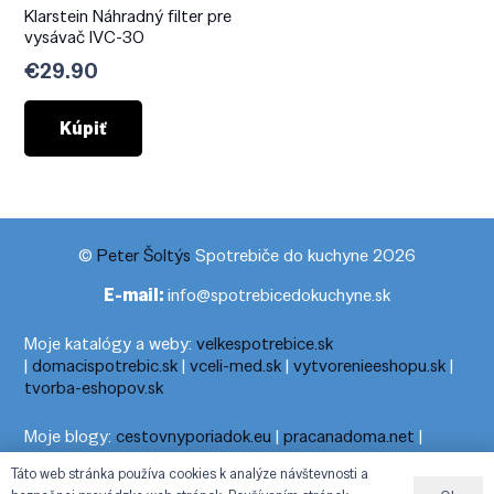
Klarstein Náhradný filter pre
vysávač IVC-30
€
29.90
Kúpiť
©
Peter Šoltýs
Spotrebiče do kuchyne 2026
E-mail:
info@spotrebicedokuchyne.sk
Moje katalógy a weby:
velkespotrebice.sk
|
domacispotrebic.sk
|
vceli-med.sk
|
vytvorenieeshopu.sk
|
tvorba-eshopov.sk
Moje blogy:
cestovnyporiadok.eu
|
pracanadoma.net
|
telefonny-zoznam-podla-cisla.sk
|
praca-z-domu-na-pc.sk
|
Táto web stránka používa cookies k analýze návštevnosti a
dnesny-horoskop.sk
|
cestuj-dovolenkuj.sk
|
cestovny-