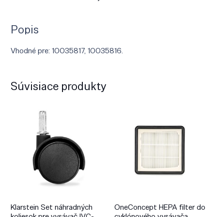
Popis
Vhodné pre: 10035817, 10035816.
Súvisiace produkty
Klarstein Set náhradných
OneConcept HEPA filter do
koliesok pre vysávač IVC-
cyklónového vysávača