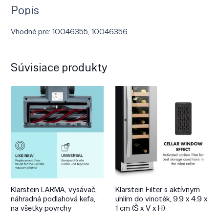
Popis
Vhodné pre: 10046355, 10046356.
Súvisiace produkty
Klarstein LARMA, vysávač,
Klarstein Filter s aktívnym
náhradná podlahová kefa,
uhlím do vinoték, 9.9 x 4.9 x
na všetky povrchy
1 cm (Š x V x H)