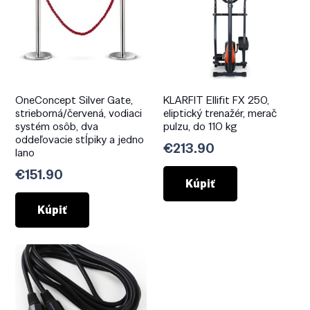
OneConcept Silver Gate,
KLARFIT Ellifit FX 250,
strieborná/červená, vodiaci
eliptický trenažér, merač
systém osôb, dva
pulzu, do 110 kg
oddeľovacie stĺpiky a jedno
€
213.90
lano
€
151.90
Kúpiť
Kúpiť