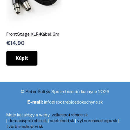
FrontStage XLR-Kábel, 3m
€
14.90
Kúpiť
©
Peter Šoltýs
Spotrebiče do kuchyne 2026
E-mail:
info@spotrebicedokuchyne.sk
Moje katalógy a weby:
velkespotrebice.sk
|
domacispotrebic.sk
|
vceli-med.sk
|
vytvorenieeshopu.sk
|
tvorba-eshopov.sk