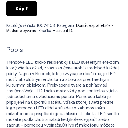
Kúpiť
Katalógové číslo:
10024103
Kategória:
Domáce spotrebiče >
Moderné bývanie
Značka:
Resident DJ
Popis
Trendové LED tričko resident dj s LED svetelným efektom,
ktorý všetko ožiari, z vás zaručene urobí stredobod každej
párty. Najmä v kluboch, kde je zvyčajne dosť tma, je LED
motív absolútnym vrcholom a stáva sa prvotriednym
kultúrnym objektom. Prekvapené tváre a pohľady sú
zaručené.Vaše LED tričko máte vždy pod kontrolou vďaka
jednoduchému ovládaciemu panelu. Pomocou káblu je
pripojené na úspornú batériu, vďaka ktorej svieti predné
logo pomocou LED diód v súlade so zabudovaným
mikrofónom a prispôsobuje sa hlasitosti okolia. LED svetlo
môžete podľa chuti a naladí kedykoľvek vypnúť alebo
zapnúť – pomocou vypínača.Citlivosť mikrofónu môžete