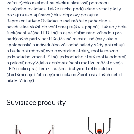
veľmi rýchlo nastaviť na okolitú hlasitosť pomocou
otočného ovládača, takže tričko podčiarkne vrchol párty
pozajtra ako aj únavný hluk dopravy pozajtra.
Reprezentatívne.Ovládací panel môžete pohodlne a
neviditeľne vložiť do vnútornej tašky a pripnúť, tak aby bola
funkčnosť vášho LED trička aj na ďalšie ráno záhadou pre
nadšených párty hostí.Keďže iné miesta, iné časy, ako aj
spoločenské a individuálne základné nálady vždy potrebujú
a budú potrebovať svoje svetelné efekty, motív možno
jednoducho zmeniť. Stačí jednoducho starý motív odobrať
a prilepiť nový.Vďaka odnímateľnosti motívu môžete vaše
LED tričko prať teraz s vašimi druhými, tretími alebo
štvrtými najobľúbenejšími tričkami.Život ostatných nebol
nikdy fádnejší.
Súvisiace produkty