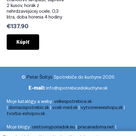
2 kusov, horák z
nehrdzavejúcej ocele, 0,3
litra, doba horenia 4 hodiny
€
137.90
Kúpiť
©
Peter Šoltýs
Spotrebiče do kuchyne 2026
E-mail:
info@spotrebicedokuchyne.sk
Moje katalógy a weby:
velkespotrebice.sk
|
domacispotrebic.sk
|
vceli-med.sk
|
vytvorenieeshopu.sk
|
tvorba-eshopov.sk
Moje blogy:
cestovnyporiadok.eu
|
pracanadoma.net
|
telefonny-zoznam-podla-cisla.sk
|
praca-z-domu-na-pc.sk
|