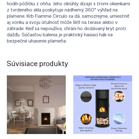
hodín pôžitku z ohňa. Jeho okrúhly dizajn s tromi okienkami
z tvrdeného skla poskytuje nádherný 360° výhľad na
plamene. Krb Fiamme Circulo sa dá, samozrejme, umiestniť
aj vonku a svoju útulnosť môže šíriť na terase alebo v
záhrade. Keď sa nepoužíva, chráni ho dodávaný kryt proti
dažďu. Súčasťou balenia je praktický hasiaci hák na
bezpečné uhasenie plameňa.
Súvisiace produkty