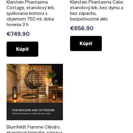
Klarstein Phantasma
Klarstein Phantasma Calor,
Cottage, etanolový krb,
etanolový krb, bez dymu a
spaľovacia komora s
bez zápachu,
objemom 750 ml, doba
bezpečnostné sklo
horenia 3 h
€
656.90
€
749.90
Kúpiť
Kúpiť
Blumfeldt Fiamme Cilindro,
etanolové lampáše, súprava