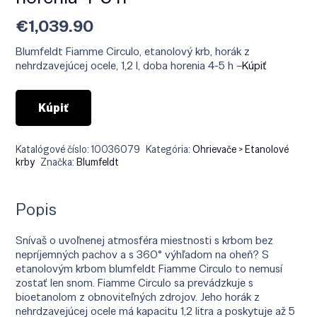
€
1,039.90
Blumfeldt Fiamme Circulo, etanolový krb, horák z
nehrdzavejúcej ocele, 1,2 l, doba horenia 4-5 h –
Kúpiť
Kúpiť
Katalógové číslo:
10036079
Kategória:
Ohrievače > Etanolové
krby
Značka:
Blumfeldt
Popis
Snívaš o uvoľnenej atmosféra miestnosti s krbom bez
nepríjemných pachov a s 360° výhľadom na oheň? S
etanolovým krbom blumfeldt Fiamme Circulo to nemusí
zostať len snom. Fiamme Circulo sa prevádzkuje s
bioetanolom z obnoviteľných zdrojov. Jeho horák z
nehrdzavejúcej ocele má kapacitu 1,2 litra a poskytuje až 5