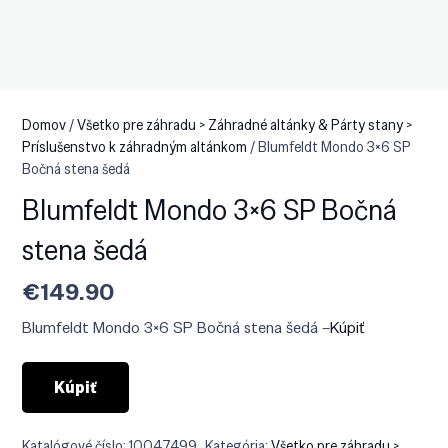
Domov
/
Všetko pre záhradu > Záhradné altánky & Párty stany >
Príslušenstvo k záhradným altánkom
/ Blumfeldt Mondo 3×6 SP
Bočná stena šedá
Blumfeldt Mondo 3×6 SP Bočná
stena šedá
€
149.90
Blumfeldt Mondo 3×6 SP Bočná stena šedá –
Kúpiť
Kúpiť
Katalógové číslo:
10047499
Kategória:
Všetko pre záhradu >