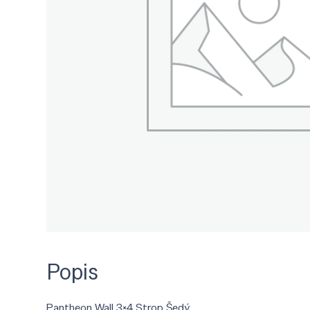
Popis
Pantheon Wall 3×4 Strop Šedý