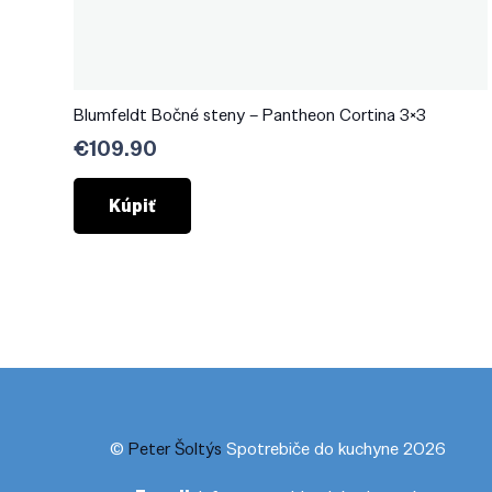
Blumfeldt Bočné steny – Pantheon Cortina 3×3
€
109.90
Kúpiť
©
Peter Šoltýs
Spotrebiče do kuchyne 2026