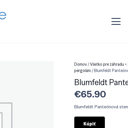
Domov
/
Všetko pre záhradu > 
pergolám
/ Blumfeldt Panteón
Blumfeldt Pante
€
65.90
Blumfeldt Panteónová stena
Kúpiť