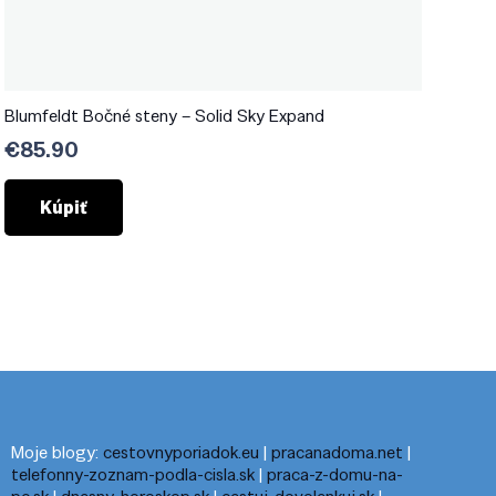
Blumfeldt Bočné steny – Solid Sky Expand
€
85.90
Kúpiť
Moje blogy:
cestovnyporiadok.eu
|
pracanadoma.net
|
telefonny-zoznam-podla-cisla.sk
|
praca-z-domu-na-