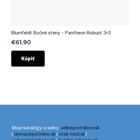
Blumfeldt Bočné steny – Pantheon Robust 3×3
€
61.90
Kúpiť
Moje katalógy a weby:
velkespotrebice.sk
|
domacispotrebic.sk
|
vceli-med.sk
|