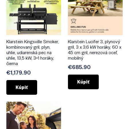
Klarstein Kingsville Smoker,
Klarstein Lucifer 3, plynový
kombinovaný gril, plyn,
gril, 3 x 3,6 kW horáky, 60 x
uhlie, udiarenská pec na
45 cm gril, nerezová oceľ,
uhlie, 13,5 kW, 3+1 horáky,
mobilný
čierna
€
685.90
€
1,179.90
Kúpiť
Kúpiť