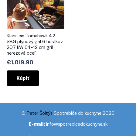
Klarstein Tomahawk 4.2
SBG plynový gril 6 horákov
20,7 kW 64×42 cm gril
nerezová oceľ
€
1,019.90
Kúpiť
©
Peter Šoltýs
Spotrebiče do kuchyne 2026
E-mail:
info@spotrebicedokuchyne.sk