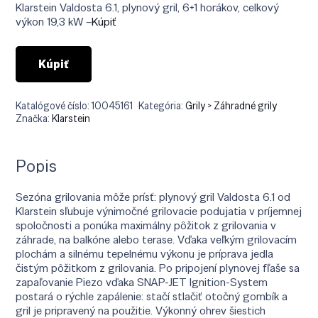
Klarstein Valdosta 6.1, plynový gril, 6+1 horákov, celkový
výkon 19,3 kW –
Kúpiť
Kúpiť
Katalógové číslo:
10045161
Kategória:
Grily > Záhradné grily
Značka:
Klarstein
Popis
Sezóna grilovania môže prísť: plynový gril Valdosta 6.1 od
Klarstein sľubuje výnimočné grilovacie podujatia v príjemnej
spoločnosti a ponúka maximálny pôžitok z grilovania v
záhrade, na balkóne alebo terase. Vďaka veľkým grilovacím
plochám a silnému tepelnému výkonu je príprava jedla
čistým pôžitkom z grilovania. Po pripojení plynovej fľaše sa
zapaľovanie Piezo vďaka SNAP-JET Ignition-System
postará o rýchle zapálenie: stačí stlačiť otočný gombík a
gril je pripravený na použitie. Výkonný ohrev šiestich