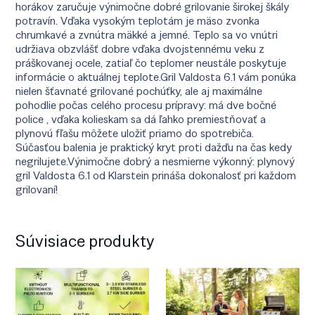
horákov zaručuje výnimočne dobré grilovanie širokej škály
potravín. Vďaka vysokým teplotám je mäso zvonka
chrumkavé a zvnútra mäkké a jemné. Teplo sa vo vnútri
udržiava obzvlášť dobre vďaka dvojstennému veku z
práškovanej ocele, zatiaľ čo teplomer neustále poskytuje
informácie o aktuálnej teplote.Gril Valdosta 6.1 vám ponúka
nielen šťavnaté grilované pochúťky, ale aj maximálne
pohodlie počas celého procesu prípravy: má dve bočné
police , vďaka kolieskam sa dá ľahko premiestňovať a
plynovú fľašu môžete uložiť priamo do spotrebiča.
Súčasťou balenia je praktický kryt proti dažďu na čas kedy
negrilujete.Výnimočne dobrý a nesmierne výkonný: plynový
gril Valdosta 6.1 od Klarstein prináša dokonalosť pri každom
grilovaní!
Súvisiace produkty