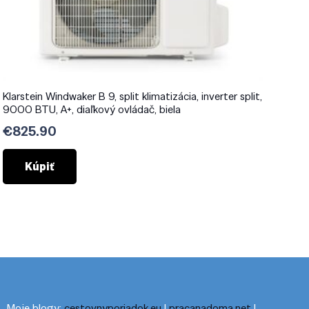
Klarstein Windwaker B 9, split klimatizácia, inverter split,
9000 BTU, A+, diaľkový ovládač, biela
€
825.90
Kúpiť
Moje blogy:
cestovnyporiadok.eu
|
pracanadoma.net
|