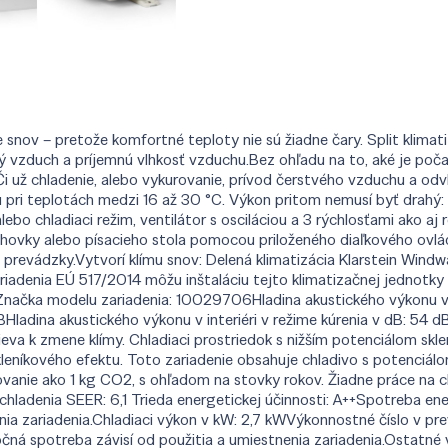
 snov – pretože komfortné teploty nie sú žiadne čary. Split klima
tvý vzduch a príjemnú vlhkosť vzduchu.Bez ohľadu na to, aké je poč
Či už chladenie, alebo vykurovanie, prívod čerstvého vzduchu a odv
pri teplotách medzi 16 až 30 °C. Výkon pritom nemusí byť drahý: S
lebo chladiaci režim, ventilátor s osciláciou a 3 rýchlosťami ako aj 
ohovky alebo písacieho stola pomocou priloženého diaľkového ovlá
evádzky.Vytvorí klímu snov: Delená klimatizácia Klarstein Windwa
riadenia EÚ 517/2014 môžu inštaláciu tejto klimatizačnej jednotky 
načka modelu zariadenia: 10029706Hladina akustického výkonu v in
Hladina akustického výkonu v interiéri v režime kúrenia v dB: 54 d
eva k zmene klímy. Chladiaci prostriedok s nižším potenciálom skle
leníkového efektu. Toto zariadenie obsahuje chladivo s potenciálo
ovanie ako 1 kg CO2, s ohľadom na stovky rokov. Žiadne práce na 
 chladenia SEER: 6,1 Trieda energetickej účinnosti: A++Spotreba e
enia zariadenia.Chladiaci výkon v kW: 2,7 kWVýkonnostné číslo v 
á spotreba závisí od použitia a umiestnenia zariadenia.Ostatné vyk