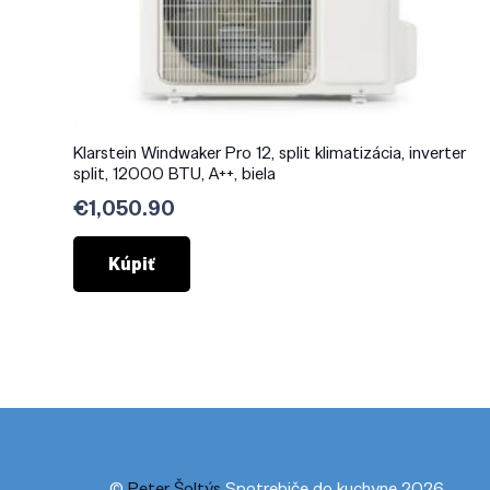
Klarstein Windwaker Pro 12, split klimatizácia, inverter
split, 12000 BTU, A++, biela
€
1,050.90
Kúpiť
©
Peter Šoltýs
Spotrebiče do kuchyne 2026