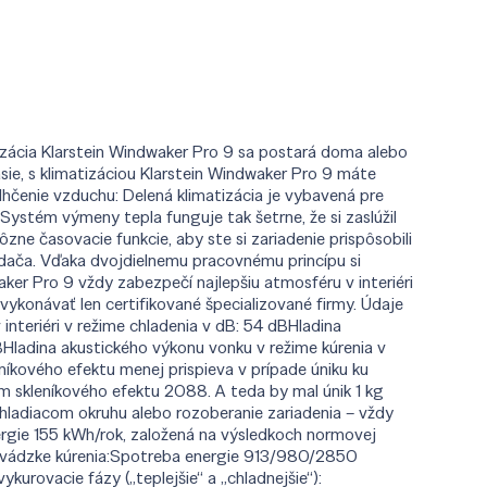
tizácia Klarstein Windwaker Pro 9 sa postará doma alebo
asie, s klimatizáciou Klarstein Windwaker Pro 9 máte
lhčenie vzduchu: Delená klimatizácia je vybavená pre
ystém výmeny tepla funguje tak šetrne, že si zaslúžil
rôzne časovacie funkcie, aby ste si zariadenie prispôsobili
dača. Vďaka dvojdielnemu pracovnému princípu si
ker Pro 9 vždy zabezpečí najlepšiu atmosféru v interiéri
vykonávať len certifikované špecializované firmy. Údaje
teriéri v režime chladenia v dB: 54 dBHladina
BHladina akustického výkonu vonku v režime kúrenia v
níkového efektu menej prispieva v prípade úniku ku
m skleníkového efektu 2088. A teda by mal únik 1 kg
chladiacom okruhu alebo rozoberanie zariadenia – vždy
nergie 155 kWh/rok, založená na výsledkoch normovej
prevádzke kúrenia:Spotreba energie 913/980/2850
urovacie fázy („teplejšie“ a „chladnejšie“):