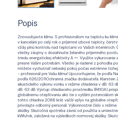
Popis
Znovuobjavte klímu: S profesionálom na teplotu ku klíme
v kancelárii po celý rok o príjemné izbové teploty, čers
vždy plnú kontrolu nad teplotami vo Vašich interiéroch. 
všetky záujmy o dosiahnutie želaného príjemného pocitu 
triedu energetickej efektivity A ++. Využite vykurovanie a
presne Vašim potrebám. Všetko je riadené z pohodlia p
môžete vychutnať nebeský pokoj počas extrémne tichej pr
– profesionál pre Vašu klímu! Upozorňujeme, že podľa Na
podľa 626/2011Ochranná značka dodávateľa: Klarstein Z
akustického výkonu vonku v režime chladenia v dB: 63 dB
dB: 63 dB Výstup chladiaceho prostriedku (R410A) prispi
globálnemu otepľovaniu ako tie s vyšším potenciálom sk
tohto chladiva 2088 krát väčší vplyv na globálne otepľ
privolajte odborný personál. Výkonnostné číslo v režime
skúšky. Skutočná spotreba závisí od použitia a umiestn
kWh/rok, založená na výsledkoch normovej skúšky. Skutočn