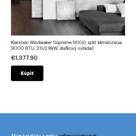
Klarstein Windwaker Supreme 9000, split klimatizácia,
9000 BTU, 2.6/2.8kW, diaľkový ovládač
€
1,377.90
Kúpiť
Moje katalógy a weby:
velkespotrebice.sk