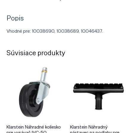
Popis
Vhodné pre: 10038690, 10038689, 10046437.
Súvisiace produkty
Klarstein Náhradné koliesko
Klarstein Náhradný
pre vysávač IVC-50
nástavec na podlahy pre