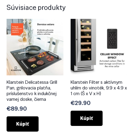
Súvisiace produkty
Klarstein Delicatessa Grill
Klarstein Filter s aktívnym
Pan, grilovacia platňa,
uhlím do vinoték, 9.9 x 4.9 x
príslušenstvo k indukčnej
1 cm (Š x V x H)
varnej doske, čierna
€
29.90
€
89.90
Kúpiť
Kúpiť