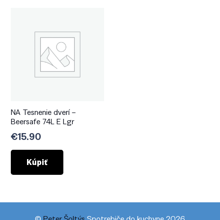
NA Tesnenie dverí –
Beersafe 74L E Lgr
€
15.90
Kúpiť
©
Peter Šoltýs
Spotrebiče do kuchyne 2026